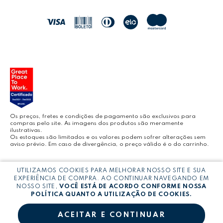
LEO&LEO
JOCAR OFFICE
LEOARTE
YOUTUBE LEONORA
Os preços, fretes e condições de pagamento são exclusivos para
compras pelo site. As imagens dos produtos são meramente
ilustrativas.
Os estoques são limitados e os valores podem sofrer alterações sem
aviso prévio. Em caso de divergência, o preço válido é o do carrinho.
BLOG LEONORA
Copyright © LEONORA COMERCIO INTERNACIONAL LTDA -
CNPJ:
UTILIZAMOS COOKIES PARA MELHORAR NOSSO SITE E SUA
03.064.692/0005-53
EXPERIÊNCIA DE COMPRA. AO CONTINUAR NAVEGANDO EM
NOSSO SITE,
VOCÊ ESTÁ DE ACORDO CONFORME NOSSA
POLÍTICA QUANTO A UTILIZAÇÃO DE COOKIES.
ACEITAR E CONTINUAR