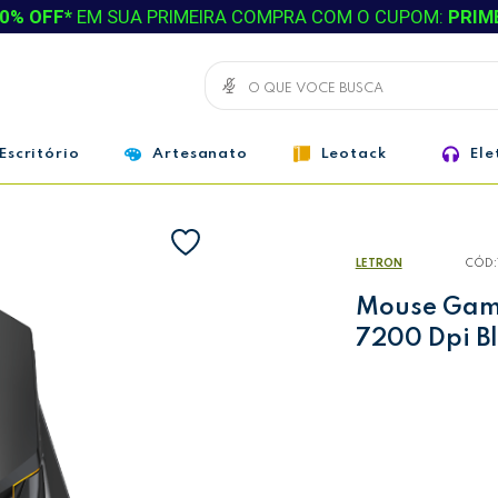
0% OFF*
EM SUA PRIMEIRA COMPRA COM O CUPOM:
PRIM
Escritório
Artesanato
Leotack
Ele
LETRON
CÓD:
Mouse Game
7200 Dpi Bl