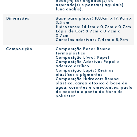
pode(m) ser engolida(s) ou
aspirada(s) e ponta(s) aguda(s)
funcional(is).
Dimensões
Base para pintar: 18,8cm x 17,9cm x
3,5 cm
Hidrocores: 14,1cm x 0,7cm x 0,7cm
Lápis de Cor: 8,7cm x 0,7cm x
0,7cm
Cartelas adesivas: 7,4cm x 8,9cm
Composição
Composição Base: Resina
termoplástica
Composição Livro: Papel
Composição Adesivo: Papel e
adesivo acrílico
Composição Lápis: Resinas
plásticas e pigmentos
Composição Hidrocor: Resina
plástica, carga atóxica à base de
água, corantes e umectantes, pavio
de acetato e ponta de fibra de
poliéster
RECEBA NOSSAS
OFERTAS,
LANÇAMENTOS E PROMOÇÕES!