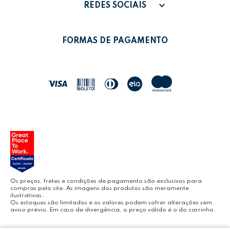
PAGAMENTO
MINHA CONTA
REDES SOCIAIS
POLÍTICA DE PRIVACIDADE
MEUS PEDIDOS
LEONORA SHOP
POLÍTICA DE TROCAS
FORMAS DE PAGAMENTO
POLÍTICA DE ENTREGA
LEO&LEO
JOCAR OFFICE
LEOARTE
YOUTUBE LEONORA
Os preços, fretes e condições de pagamento são exclusivos para
compras pelo site. As imagens dos produtos são meramente
ilustrativas.
Os estoques são limitados e os valores podem sofrer alterações sem
aviso prévio. Em caso de divergência, o preço válido é o do carrinho.
BLOG LEONORA