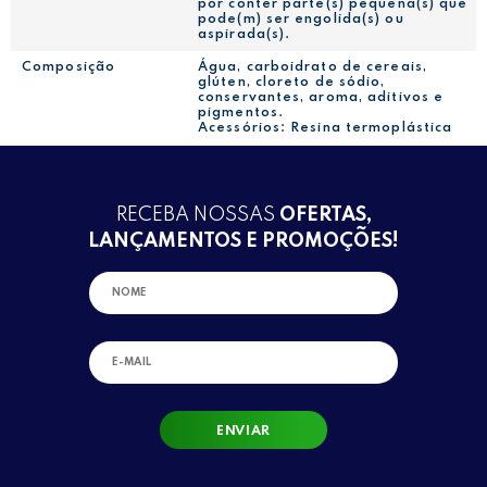
por conter parte(s) pequena(s) que
pode(m) ser engolida(s) ou
aspirada(s).
Composição
Água, carboidrato de cereais,
glúten, cloreto de sódio,
conservantes, aroma, aditivos e
pigmentos.
Acessórios: Resina termoplástica
RECEBA NOSSAS
OFERTAS,
LANÇAMENTOS E PROMOÇÕES!
ENVIAR