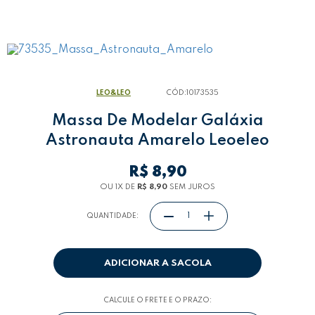
LEO&LEO
CÓD:
10173535
Massa De Modelar Galáxia
Astronauta Amarelo Leoeleo
R$ 8,90
OU 1
X
DE
R$ 8,90
SEM JUROS
QUANTIDADE:
ADICIONAR A SACOLA
CALCULE O FRETE E O PRAZO: