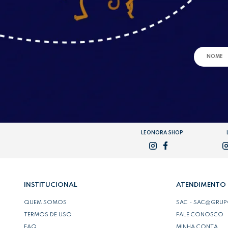
LEONORA SHOP
INSTITUCIONAL
ATENDIMENTO
QUEM SOMOS
SAC - SAC@GRU
TERMOS DE USO
FALE CONOSCO
FAQ
MINHA CONTA