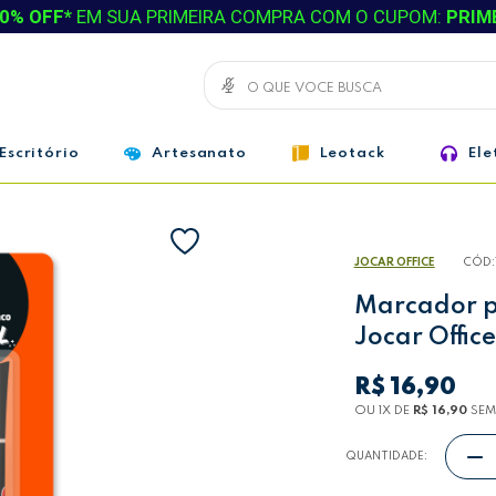
0% OFF*
EM SUA PRIMEIRA COMPRA COM O CUPOM:
PRIM
Escritório
Artesanato
Leotack
Ele
JOCAR OFFICE
CÓD:
Marcador p
Jocar Office
R$ 16,90
OU 1
X
DE
R$ 16,90
SEM
QUANTIDADE: