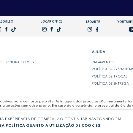
LEO&LEO
JOCAR OFFICE
LEOARTE
YOUTUBE
AJUDA
POLEONORA.COM.BR
PAGAMENTO
POLÍTICA DE PRIVACIDA
POLÍTICA DE TROCAS
POLÍTICA DE ENTREGA
lusivos para compras pelo site. As imagens dos produtos são meramente ilust
r alterações sem aviso prévio. Em caso de divergência, o preço válido é o do 
SUA EXPERIÊNCIA DE COMPRA. AO CONTINUAR NAVEGANDO EM
LTDA -
CNPJ: 03.064.692/0005-53
A POLÍTICA QUANTO A UTILIZAÇÃO DE COOKIES.