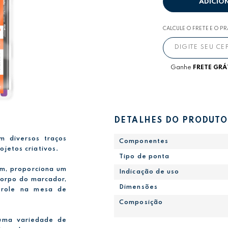
ADICIO
CALCULE O FRETE E O P
Ganhe
FRETE GRÁ
DETALHES DO PRODUTO
m diversos traços
Componentes
ojetos criativos.
Tipo de ponta
m, proporciona um
Indicação de uso
corpo do marcador,
Dimensões
 role na mesa de
Composição
r uma variedade de