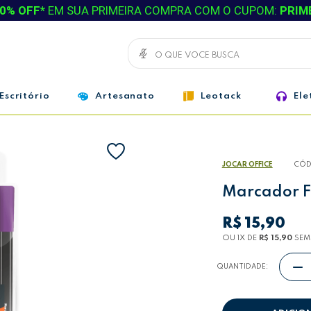
0% OFF*
EM SUA PRIMEIRA COMPRA COM O CUPOM:
PRIM
Escritório
Artesanato
Leotack
Ele
JOCAR OFFICE
CÓD
Marcador Fi
R$ 15,90
OU 1
X
DE
R$ 15,90
SEM
QUANTIDADE: