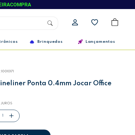
EIRACOMPRA
trônicos
Brinquedos
Lançamentos
:
10010171
neliner Ponta 0.4mm Jocar Office
 JUROS