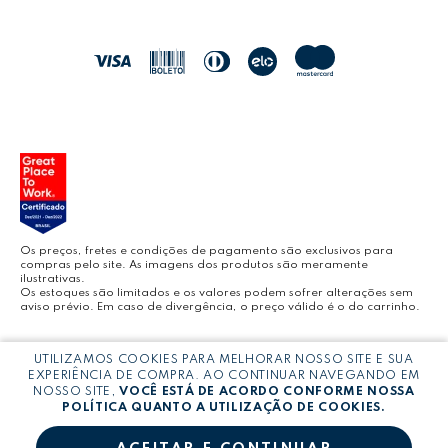
POLÍTICA DE ENTREGA
LEO&LEO
JOCAR OFFICE
LEOARTE
YOUTUBE LEONORA
Os preços, fretes e condições de pagamento são exclusivos para
compras pelo site. As imagens dos produtos são meramente
ilustrativas.
Os estoques são limitados e os valores podem sofrer alterações sem
aviso prévio. Em caso de divergência, o preço válido é o do carrinho.
BLOG LEONORA
Copyright © LEONORA COMERCIO INTERNACIONAL LTDA -
CNPJ:
UTILIZAMOS COOKIES PARA MELHORAR NOSSO SITE E SUA
03.064.692/0005-53
EXPERIÊNCIA DE COMPRA. AO CONTINUAR NAVEGANDO EM
NOSSO SITE,
VOCÊ ESTÁ DE ACORDO CONFORME NOSSA
POLÍTICA QUANTO A UTILIZAÇÃO DE COOKIES.