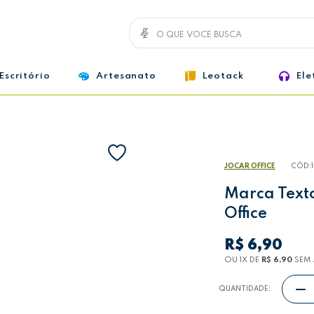
Escritório
Artesanato
Leotack
Ele
JOCAR OFFICE
CÓD:
Marca Text
Office
R$ 6,90
OU 1
X
DE
R$ 6,90
SEM 
QUANTIDADE: