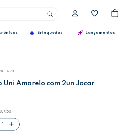
trônicos
Brinquedos
Lançamentos
10010728
o Uni Amarelo com 2un Jocar
JUROS