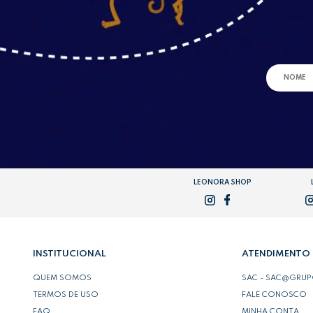
LEONORA SHOP
INSTITUCIONAL
ATENDIMENTO
QUEM SOMOS
SAC - SAC@GRU
TERMOS DE USO
FALE CONOSCO
FAQ
MINHA CONTA