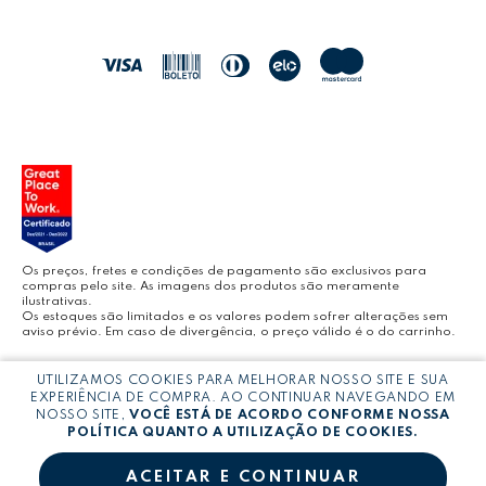
POLÍTICA DE ENTREGA
LEO&LEO
JOCAR OFFICE
LEOARTE
YOUTUBE LEONORA
Os preços, fretes e condições de pagamento são exclusivos para
compras pelo site. As imagens dos produtos são meramente
ilustrativas.
Os estoques são limitados e os valores podem sofrer alterações sem
aviso prévio. Em caso de divergência, o preço válido é o do carrinho.
BLOG LEONORA
UTILIZAMOS COOKIES PARA MELHORAR NOSSO SITE E SUA
Copyright © LEONORA COMERCIO INTERNACIONAL LTDA -
CNPJ:
EXPERIÊNCIA DE COMPRA. AO CONTINUAR NAVEGANDO EM
03.064.692/0005-53
NOSSO SITE,
VOCÊ ESTÁ DE ACORDO CONFORME NOSSA
POLÍTICA QUANTO A UTILIZAÇÃO DE COOKIES.
ACEITAR E CONTINUAR