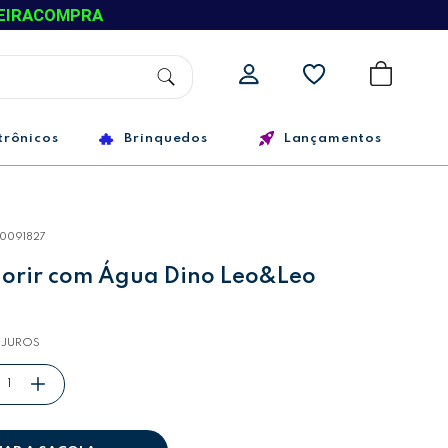
EIRACOMPRA
trônicos
Brinquedos
Lançamentos
10091827
olorir com Água Dino Leo&Leo
 JUROS