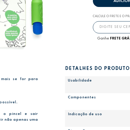
ADICIO
CALCULE O FRETE E O P
Ganhe
FRETE GRÁ
DETALHES DO PRODUTO
 mais se for para
Usabilidade
Componentes
possível.
a o pincel e sair
Indicação de uso
orir não apenas uma