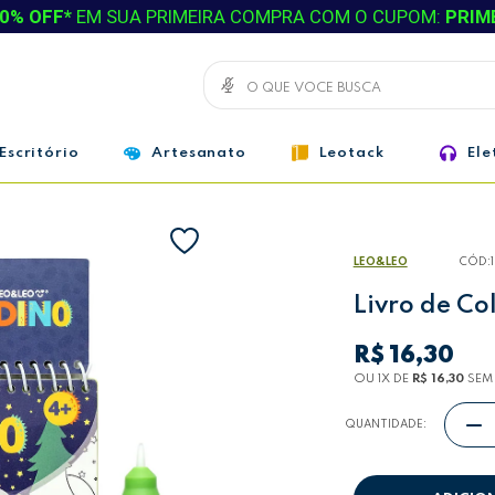
0% OFF*
EM SUA PRIMEIRA COMPRA COM O CUPOM:
PRIM
Escritório
Artesanato
Leotack
Ele
LEO&LEO
CÓD:
Livro de C
R$ 16,30
OU 1
X
DE
R$ 16,30
SEM
QUANTIDADE: