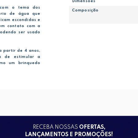
Dimensões
s com o tema dos
Composição
tório de água que
ficam escondidas e
 em contato com a
podendo ser usado
a partir de 4 anos,
ém de estimular a
como um brinquedo
RECEBA NOSSAS
OFERTAS,
LANÇAMENTOS E PROMOÇÕES!