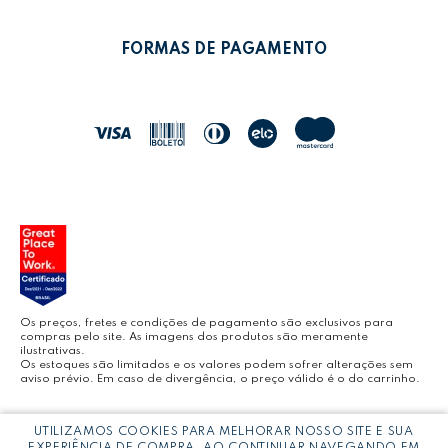
POLÍTICA DE PRIVACIDADE
MEUS PEDIDOS
LEONORA SHOP
POLÍTICA DE TROCAS
FORMAS DE PAGAMENTO
POLÍTICA DE ENTREGA
LEO&LEO
JOCAR OFFICE
LEOARTE
YOUTUBE LEONORA
Os preços, fretes e condições de pagamento são exclusivos para
compras pelo site. As imagens dos produtos são meramente
ilustrativas.
Os estoques são limitados e os valores podem sofrer alterações sem
aviso prévio. Em caso de divergência, o preço válido é o do carrinho.
BLOG LEONORA
Copyright © LEONORA COMERCIO INTERNACIONAL LTDA -
CNPJ:
UTILIZAMOS COOKIES PARA MELHORAR NOSSO SITE E SUA
03.064.692/0005-53