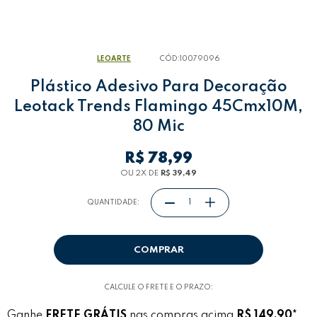
LEOARTE
CÓD:
10079096
Plástico Adesivo Para Decoração
Leotack Trends Flamingo 45Cmx10M,
80 Mic
R$ 78,99
OU
2
X
DE
R$ 39,49
QUANTIDADE:
COMPRAR
CALCULE O FRETE E O PRAZO:
Ganhe
FRETE GRÁTIS
nas compras acima
R$ 149,90*