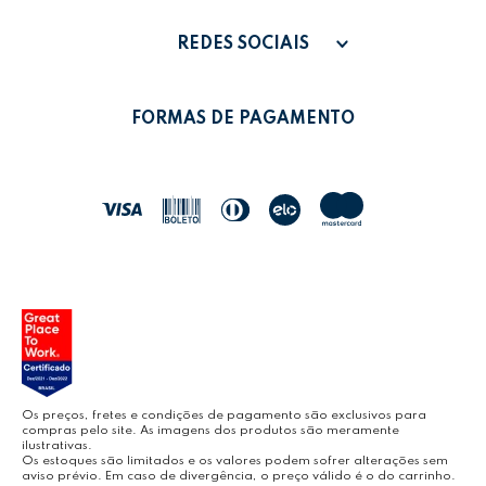
FALE CONOSCO
PAGAMENTO
MINHA CONTA
REDES SOCIAIS
POLÍTICA DE PRIVACIDADE
MEUS PEDIDOS
LEONORA SHOP
POLÍTICA DE TROCAS
FORMAS DE PAGAMENTO
POLÍTICA DE ENTREGA
LEO&LEO
JOCAR OFFICE
LEOARTE
YOUTUBE LEONORA
Os preços, fretes e condições de pagamento são exclusivos para
compras pelo site. As imagens dos produtos são meramente
ilustrativas.
Os estoques são limitados e os valores podem sofrer alterações sem
aviso prévio. Em caso de divergência, o preço válido é o do carrinho.
BLOG LEONORA