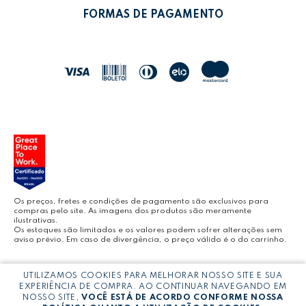
POLÍTICA DE TROCAS
FORMAS DE PAGAMENTO
POLÍTICA DE ENTREGA
LEO&LEO
JOCAR OFFICE
LEOARTE
YOUTUBE LEONORA
Os preços, fretes e condições de pagamento são exclusivos para
compras pelo site. As imagens dos produtos são meramente
ilustrativas.
Os estoques são limitados e os valores podem sofrer alterações sem
aviso prévio. Em caso de divergência, o preço válido é o do carrinho.
BLOG LEONORA
Copyright © LEONORA COMERCIO INTERNACIONAL LTDA -
CNPJ:
UTILIZAMOS COOKIES PARA MELHORAR NOSSO SITE E SUA
03.064.692/0005-53
EXPERIÊNCIA DE COMPRA. AO CONTINUAR NAVEGANDO EM
NOSSO SITE,
VOCÊ ESTÁ DE ACORDO CONFORME NOSSA