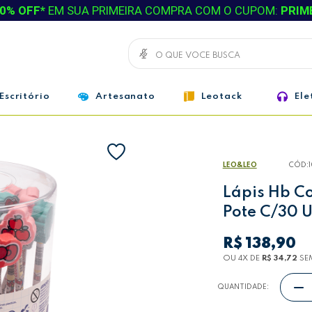
0% OFF*
EM SUA PRIMEIRA COMPRA COM O CUPOM:
PRIM
Escritório
Artesanato
Leotack
Ele
LEO&LEO
CÓD:
Lápis Hb Co
Pote C/30 
R$ 138,90
OU 4
X
DE
R$ 34,72
SE
QUANTIDADE: