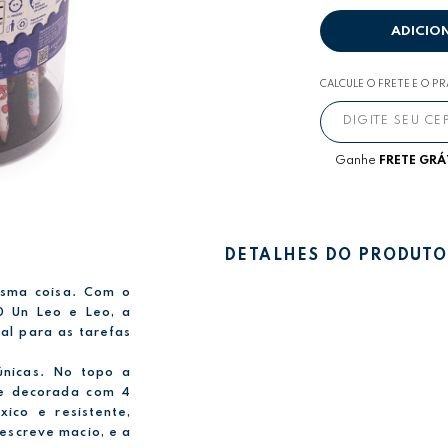
ADICIO
CALCULE O FRETE E O P
Ganhe
FRETE GRÁ
DETALHES DO PRODUTO
esma coisa. Com o
30 Un Leo e Leo, a
al para as tarefas
únicas. No topo a
 e decorada com 4
xico e resistente,
 escreve macio, e a