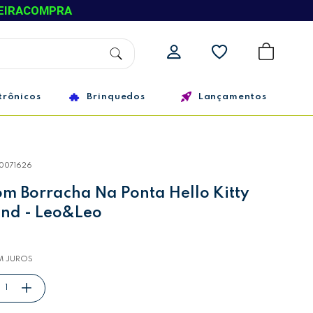
EIRACOMPRA
trônicos
Brinquedos
Lançamentos
10071626
m Borracha Na Ponta Hello Kitty
Und - Leo&Leo
M JUROS