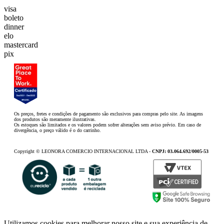
visa
boleto
dinner
elo
mastercard
pix
Os preços, fretes e condições de pagamento são exclusivos para compras pelo site. As imagens
dos produtos são meramente ilustrativas.
Os estoques são limitados e os valores podem sofrer alterações sem aviso prévio. Em caso de
divergência, o preço válido é o do carrinho.
Copyright © LEONORA COMERCIO INTERNACIONAL LTDA -
CNPJ: 03.064.692/0005-53
Utilizamos cookies para melhorar nosso site e sua experiência de