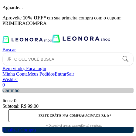
Aguarde...
Aproveite
10% OFF*
em sua primeira compra com o cupom:
PRIMEIRACOMPRA
Buscar
Bem vindo, Faça login
Minha Conta
Meus Pedidos
Entrar
Sair
Wishlist
0
Carrinho
Itens:
0
Subtotal:
R$ 99,00
FRETE GRÁTIS NAS COMPRAS ACIMA DE R$
. (
) *
* Disponivel apenas para região sul e sudeste.
Finalizar Compra