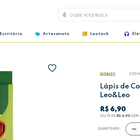
Escritório
Artesanato
Leotack
Ele
LEO&LEO
CÓD:
Lápis de Co
Leo&Leo
R$ 6,90
OU 1
X
DE
R$ 6,90
SEM 
QUANTIDADE: