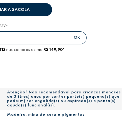
NAR A SACOLA
RAZO:
TIS
nas compras acima
R$ 149,90*
Atenção! Não recomendável para crianças menores
de 3 (três) anos por conter parte(s) pequena(s) que
pode(m) ser engolida(s) ou aspirada(s) e ponta(s)
aguda(s) funcional(is).
Madeira, mina de cera e pigmentos