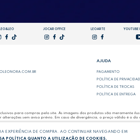
LEO&LEO
JOCAR OFFICE
LEOARTE
YOUTUBE
AJUDA
POLEONORA.COM.BR
PAGAMENTO
POLÍTICA DE PRIVACIDA
POLÍTICA DE TROCAS
POLÍTICA DE ENTREGA
lusivos para compras pelo site. As imagens dos produtos são meramente ilust
r alterações sem aviso prévio. Em caso de divergência, o preço válido é o do 
SUA EXPERIÊNCIA DE COMPRA. AO CONTINUAR NAVEGANDO EM
LTDA -
CNPJ: 03.064.692/0005-53
A POLÍTICA QUANTO A UTILIZAÇÃO DE COOKIES.