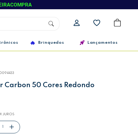
EIRACOMPRA
trônicos
Brinquedos
Lançamentos
10094433
or Carbon 50 Cores Redondo
M JUROS