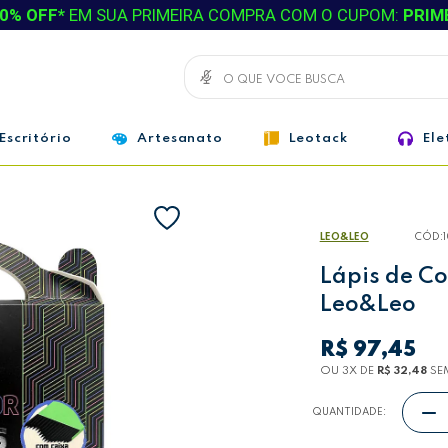
0% OFF*
EM SUA PRIMEIRA COMPRA COM O CUPOM:
PRIM
Escritório
Artesanato
Leotack
Ele
LEO&LEO
CÓD:
Lápis de C
Leo&Leo
R$ 97,45
OU 3
X
DE
R$ 32,48
SE
QUANTIDADE: