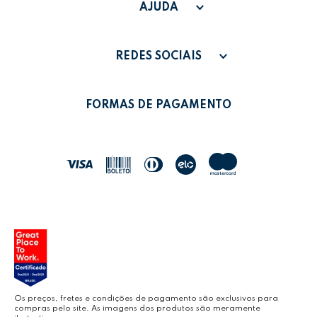
SAC - SAC@GRUPOLEONORA.COM.BR
FAQ
AJUDA
FALE CONOSCO
PAGAMENTO
MINHA CONTA
REDES SOCIAIS
POLÍTICA DE PRIVACIDADE
MEUS PEDIDOS
LEONORA SHOP
POLÍTICA DE TROCAS
FORMAS DE PAGAMENTO
POLÍTICA DE ENTREGA
LEO&LEO
JOCAR OFFICE
LEOARTE
YOUTUBE LEONORA
Os preços, fretes e condições de pagamento são exclusivos para
compras pelo site. As imagens dos produtos são meramente