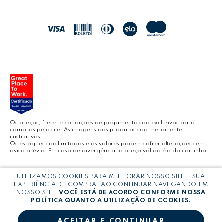
POLÍTICA DE ENTREGA
LEO&LEO
JOCAR OFFICE
LEOARTE
YOUTUBE LEONORA
Os preços, fretes e condições de pagamento são exclusivos para
compras pelo site. As imagens dos produtos são meramente
ilustrativas.
Os estoques são limitados e os valores podem sofrer alterações sem
aviso prévio. Em caso de divergência, o preço válido é o do carrinho.
BLOG LEONORA
Copyright © LEONORA COMERCIO INTERNACIONAL LTDA -
CNPJ:
UTILIZAMOS COOKIES PARA MELHORAR NOSSO SITE E SUA
03.064.692/0005-53
EXPERIÊNCIA DE COMPRA. AO CONTINUAR NAVEGANDO EM
NOSSO SITE,
VOCÊ ESTÁ DE ACORDO CONFORME NOSSA
POLÍTICA QUANTO A UTILIZAÇÃO DE COOKIES.
ACEITAR E CONTINUAR