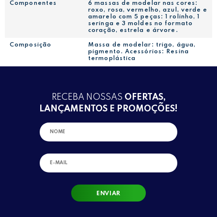
Componentes
6 massas de modelar nas cores:
roxo, rosa, vermelho, azul, verde e
amarelo com 5 peças: 1 rolinho, 1
seringa e 3 moldes no formato
coração, estrela e árvore.
Composição
Massa de modelar: trigo, água,
pigmento. Acessórios: Resina
termoplástica
RECEBA NOSSAS
OFERTAS,
LANÇAMENTOS E PROMOÇÕES!
ENVIAR