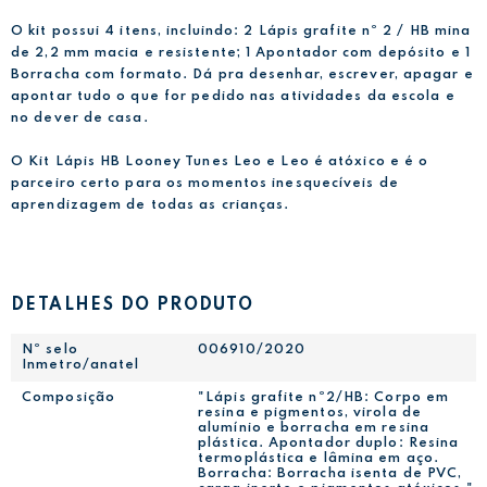
O kit possui 4 itens, incluindo: 2 Lápis grafite nº 2 / HB mina
de 2,2 mm macia e resistente; 1 Apontador com depósito e 1
Borracha com formato. Dá pra desenhar, escrever, apagar e
apontar tudo o que for pedido nas atividades da escola e
no dever de casa.
O Kit Lápis HB Looney Tunes Leo e Leo é atóxico e é o
parceiro certo para os momentos inesquecíveis de
aprendizagem de todas as crianças.
DETALHES DO PRODUTO
Nº selo
006910/2020
Inmetro/anatel
Composição
"Lápis grafite nº2/HB: Corpo em
resina e pigmentos, virola de
alumínio e borracha em resina
plástica. Apontador duplo: Resina
termoplástica e lâmina em aço.
Borracha: Borracha isenta de PVC,