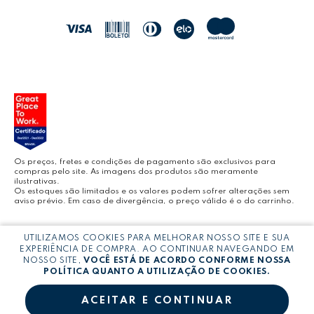
LEO&LEO
JOCAR OFFICE
LEOARTE
YOUTUBE LEONORA
Os preços, fretes e condições de pagamento são exclusivos para
compras pelo site. As imagens dos produtos são meramente
ilustrativas.
Os estoques são limitados e os valores podem sofrer alterações sem
aviso prévio. Em caso de divergência, o preço válido é o do carrinho.
BLOG LEONORA
Copyright © LEONORA COMERCIO INTERNACIONAL LTDA -
CNPJ:
UTILIZAMOS COOKIES PARA MELHORAR NOSSO SITE E SUA
03.064.692/0005-53
EXPERIÊNCIA DE COMPRA. AO CONTINUAR NAVEGANDO EM
NOSSO SITE,
VOCÊ ESTÁ DE ACORDO CONFORME NOSSA
POLÍTICA QUANTO A UTILIZAÇÃO DE COOKIES.
ACEITAR E CONTINUAR