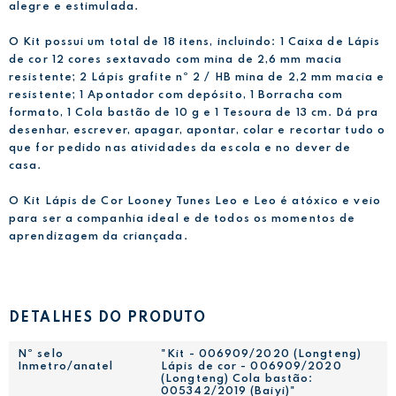
alegre e estimulada.
O Kit possui um total de 18 itens, incluindo: 1 Caixa de Lápis
de cor 12 cores sextavado com mina de 2,6 mm macia
resistente; 2 Lápis grafite nº 2 / HB mina de 2,2 mm macia e
resistente; 1 Apontador com depósito, 1 Borracha com
formato, 1 Cola bastão de 10 g e 1 Tesoura de 13 cm. Dá pra
desenhar, escrever, apagar, apontar, colar e recortar tudo o
que for pedido nas atividades da escola e no dever de
casa.
O Kit Lápis de Cor Looney Tunes Leo e Leo é atóxico e veio
para ser a companhia ideal e de todos os momentos de
aprendizagem da criançada.
DETALHES DO PRODUTO
Nº selo
"Kit - 006909/2020 (Longteng)
Inmetro/anatel
Lápis de cor - 006909/2020
(Longteng) Cola bastão:
005342/2019 (Baiyi)"