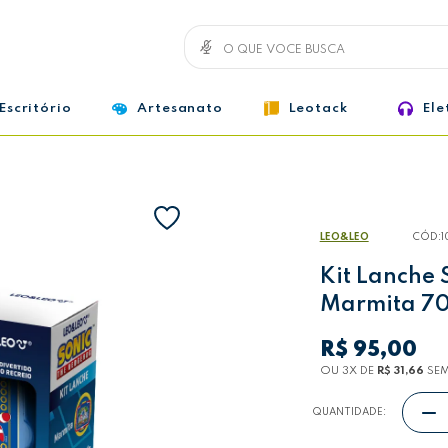
Escritório
Artesanato
Leotack
Ele
LEO&LEO
CÓD:
1
Kit Lanche 
Marmita 7
R$ 95,00
OU 3
X
DE
R$ 31,66
SEM
QUANTIDADE: