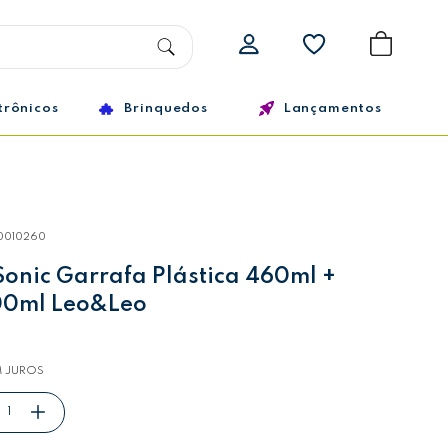
trônicos
Brinquedos
Lançamentos
0010260
Sonic Garrafa Plástica 460ml +
00ml Leo&Leo
 JUROS