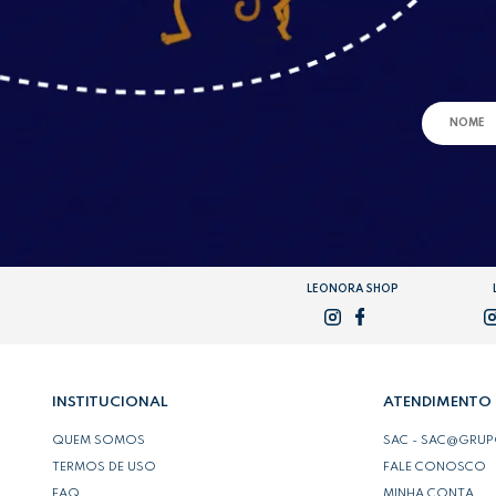
LEONORA SHOP
INSTITUCIONAL
ATENDIMENTO
QUEM SOMOS
SAC - SAC@GRU
TERMOS DE USO
FALE CONOSCO
FAQ
MINHA CONTA