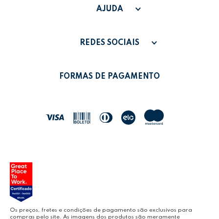
SAC - SAC@GRUPOLEONORA.COM.BR
FAQ
AJUDA
FALE CONOSCO
PAGAMENTO
MINHA CONTA
REDES SOCIAIS
POLÍTICA DE PRIVACIDADE
MEUS PEDIDOS
LEONORA SHOP
POLÍTICA DE TROCAS
FORMAS DE PAGAMENTO
POLÍTICA DE ENTREGA
LEO&LEO
JOCAR OFFICE
LEOARTE
YOUTUBE LEONORA
Os preços, fretes e condições de pagamento são exclusivos para
compras pelo site. As imagens dos produtos são meramente