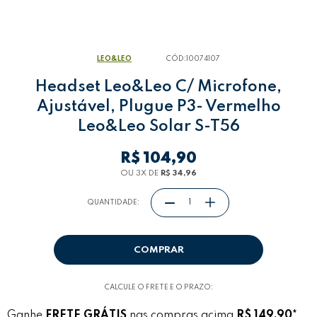
LEO&LEO
CÓD:
10074107
Headset Leo&Leo C/ Microfone,
Ajustável, Plugue P3- Vermelho
Leo&Leo Solar S-T56
R$ 104,90
OU
3
X
DE
R$ 34,96
QUANTIDADE:
COMPRAR
CALCULE O FRETE E O PRAZO:
Ganhe
FRETE GRÁTIS
nas compras acima
R$ 149,90*