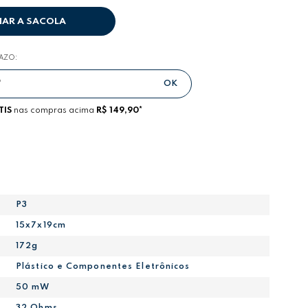
NAR A SACOLA
RAZO:
TIS
nas compras acima
R$ 149,90*
P3
15x7x19cm
172g
Plástico e Componentes Eletrônicos
50 mW
32 Ohms