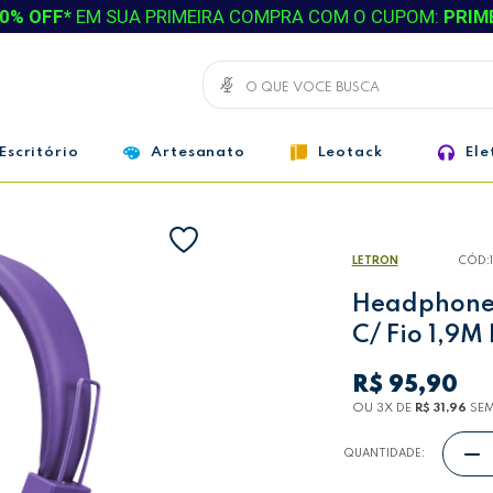
0% OFF*
EM SUA PRIMEIRA COMPRA COM O CUPOM:
PRIM
Escritório
Artesanato
Leotack
Ele
LETRON
CÓD:
Headphone 
C/ Fio 1,9M
R$ 95,90
OU 3
X
DE
R$ 31,96
SEM
QUANTIDADE: