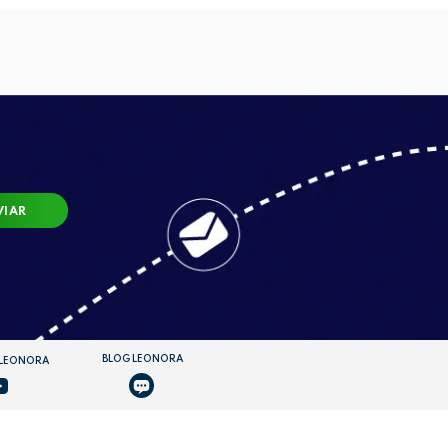
VIAR
BLOG LEONORA
 LEONORA