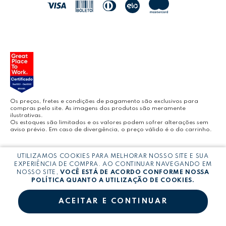
JOCAR OFFICE
LEOARTE
YOUTUBE LEONORA
Os preços, fretes e condições de pagamento são exclusivos para
compras pelo site. As imagens dos produtos são meramente
ilustrativas.
Os estoques são limitados e os valores podem sofrer alterações sem
aviso prévio. Em caso de divergência, o preço válido é o do carrinho.
BLOG LEONORA
Copyright © LEONORA COMERCIO INTERNACIONAL LTDA -
CNPJ:
UTILIZAMOS COOKIES PARA MELHORAR NOSSO SITE E SUA
03.064.692/0005-53
EXPERIÊNCIA DE COMPRA. AO CONTINUAR NAVEGANDO EM
NOSSO SITE,
VOCÊ ESTÁ DE ACORDO CONFORME NOSSA
POLÍTICA QUANTO A UTILIZAÇÃO DE COOKIES.
ACEITAR E CONTINUAR