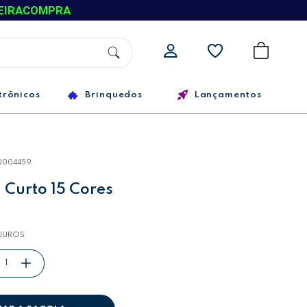
EIRACOMPRA
trônicos
Brinquedos
Lançamentos
0004459
 Curto 15 Cores
JUROS