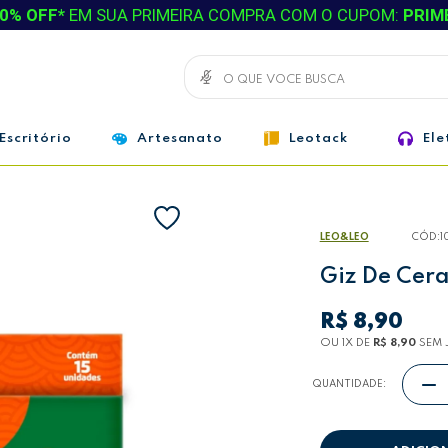
0% OFF*
EM SUA PRIMEIRA COMPRA COM O CUPOM:
PRIM
Escritório
Artesanato
Leotack
Ele
LEO&LEO
CÓD:
1
Giz De Cera
R$ 8,90
OU 1
X
DE
R$ 8,90
SEM 
QUANTIDADE: