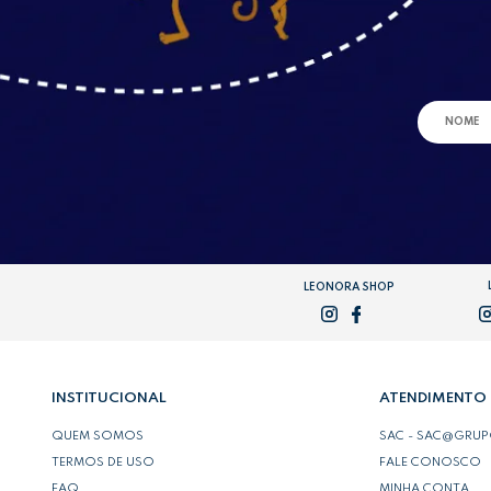
LEONORA SHOP
INSTITUCIONAL
ATENDIMENTO
QUEM SOMOS
SAC - SAC@GRU
TERMOS DE USO
FALE CONOSCO
FAQ
MINHA CONTA