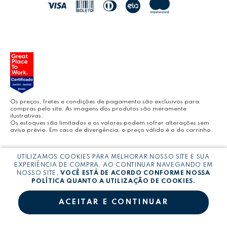
JOCAR OFFICE
LEOARTE
YOUTUBE LEONORA
Os preços, fretes e condições de pagamento são exclusivos para
compras pelo site. As imagens dos produtos são meramente
ilustrativas.
Os estoques são limitados e os valores podem sofrer alterações sem
aviso prévio. Em caso de divergência, o preço válido é o do carrinho.
BLOG LEONORA
Copyright © LEONORA COMERCIO INTERNACIONAL LTDA -
CNPJ:
UTILIZAMOS COOKIES PARA MELHORAR NOSSO SITE E SUA
03.064.692/0005-53
EXPERIÊNCIA DE COMPRA. AO CONTINUAR NAVEGANDO EM
NOSSO SITE,
VOCÊ ESTÁ DE ACORDO CONFORME NOSSA
POLÍTICA QUANTO A UTILIZAÇÃO DE COOKIES.
ACEITAR E CONTINUAR