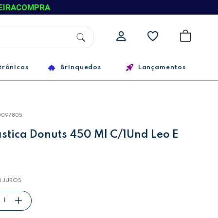
EIRACOMPRA
trônicos
Brinquedos
Lançamentos
0097805
stica Donuts 450 Ml C/1Und Leo E
 JUROS