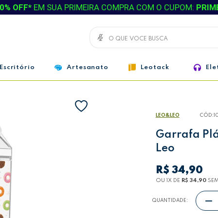
0% OFF*
EM SUA PRIMEIRA COMPRA COM O CUPOM:
PRIM
Escritório
Artesanato
Leotack
Ele
LEO&LEO
CÓD:
1
Garrafa Plá
Leo
R$ 34,90
OU 1
X
DE
R$ 34,90
SEM
QUANTIDADE: