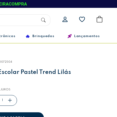
EIRACOMPRA
trônicos
Brinquedos
Lançamentos
0072504
colar Pastel Trend Lilás
 JUROS