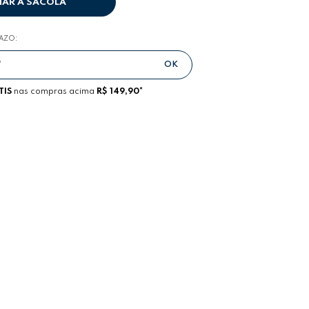
NAR A SACOLA
RAZO:
TIS
nas compras acima
R$ 149,90*