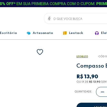
0% OFF*
EM SUA PRIMEIRA COMPRA COM O CUPOM:
PRIM
Escritório
Artesanato
Leotack
Ele
LEO&LEO
CÓD:
1
Compasso Es
R$ 13,90
OU 1
X
DE
R$ 13,90
SEM
QUANTIDADE: