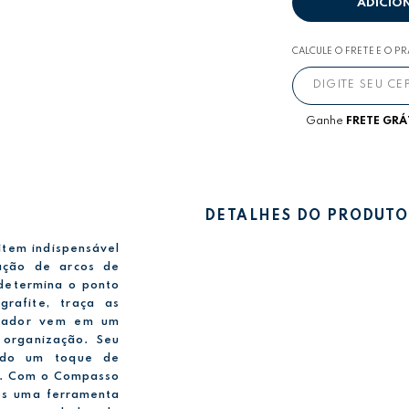
ADICIO
CALCULE O FRETE E O P
Ganhe
FRETE GRÁ
DETALHES DO PRODUTO
item indispensável
ação de arcos de
 determina o ponto
rafite, traça as
antador vem em um
 organização. Seu
ando um toque de
es. Com o Compasso
os uma ferramenta