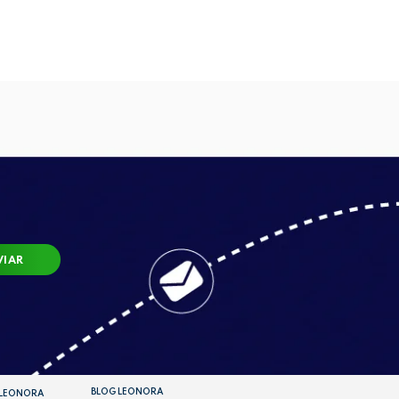
VIAR
BLOG LEONORA
 LEONORA