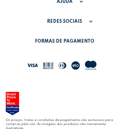
SAC - SAC@GRUPOLEONORA.COM.BR
FAQ
AJUDA
FALE CONOSCO
PAGAMENTO
MINHA CONTA
REDES SOCIAIS
POLÍTICA DE PRIVACIDADE
MEUS PEDIDOS
LEONORA SHOP
POLÍTICA DE TROCAS
FORMAS DE PAGAMENTO
POLÍTICA DE ENTREGA
LEO&LEO
JOCAR OFFICE
LEOARTE
YOUTUBE LEONORA
Os preços, fretes e condições de pagamento são exclusivos para
compras pelo site. As imagens dos produtos são meramente
ilustrativas.