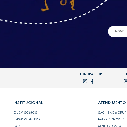
LEONORA SHOP
INSTITUCIONAL
ATENDIMENTO
QUEM SOMOS
SAC - SAC@GRU
TERMOS DE USO
FALE CONOSCO
FAQ
MINHA CONTA