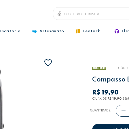
Escritório
Artesanato
Leotack
Ele
LEO&LEO
CÓD:
1
Compasso B
R$ 19,90
OU 1
X
DE
R$ 19,90
SEM
QUANTIDADE: