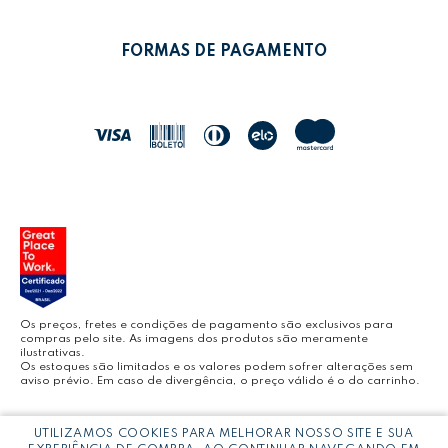
POLÍTICA DE PRIVACIDADE
MEUS PEDIDOS
LEONORA SHOP
POLÍTICA DE TROCAS
FORMAS DE PAGAMENTO
POLÍTICA DE ENTREGA
LEO&LEO
JOCAR OFFICE
LEOARTE
YOUTUBE LEONORA
Os preços, fretes e condições de pagamento são exclusivos para
compras pelo site. As imagens dos produtos são meramente
ilustrativas.
Os estoques são limitados e os valores podem sofrer alterações sem
aviso prévio. Em caso de divergência, o preço válido é o do carrinho.
BLOG LEONORA
Copyright © LEONORA COMERCIO INTERNACIONAL LTDA -
CNPJ:
UTILIZAMOS COOKIES PARA MELHORAR NOSSO SITE E SUA
03.064.692/0005-53