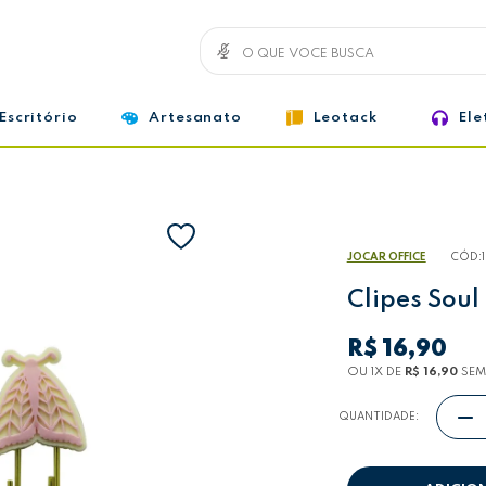
Escritório
Artesanato
Leotack
Ele
JOCAR OFFICE
CÓD:
Clipes Soul
R$ 16,90
OU 1
X
DE
R$ 16,90
SEM
QUANTIDADE: