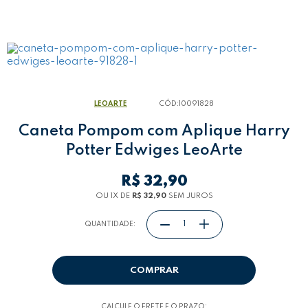
LEOARTE
CÓD:
10091828
Caneta Pompom com Aplique Harry
Potter Edwiges LeoArte
R$ 32,90
OU 1
X
DE
R$ 32,90
SEM JUROS
QUANTIDADE:
COMPRAR
CALCULE O FRETE E O PRAZO: