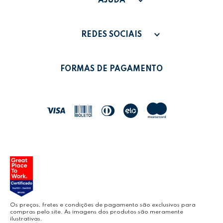
AJUDA
FALE CONOSCO
PAGAMENTO
MINHA CONTA
REDES SOCIAIS
POLÍTICA DE PRIVACIDADE
MEUS PEDIDOS
LEONORA SHOP
POLÍTICA DE TROCAS
FORMAS DE PAGAMENTO
POLÍTICA DE ENTREGA
LEO&LEO
JOCAR OFFICE
LEOARTE
YOUTUBE LEONORA
Os preços, fretes e condições de pagamento são exclusivos para
compras pelo site. As imagens dos produtos são meramente
ilustrativas.