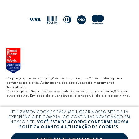
POLÍTICA DE ENTREGA
LEO&LEO
JOCAR OFFICE
LEOARTE
YOUTUBE LEONORA
Os preços, fretes e condições de pagamento são exclusivos para
compras pelo site. As imagens dos produtos são meramente
ilustrativas.
Os estoques são limitados e os valores podem sofrer alterações sem
aviso prévio. Em caso de divergência, o preço válido é o do carrinho.
BLOG LEONORA
Copyright © LEONORA COMERCIO INTERNACIONAL LTDA -
CNPJ:
UTILIZAMOS COOKIES PARA MELHORAR NOSSO SITE E SUA
03.064.692/0005-53
EXPERIÊNCIA DE COMPRA. AO CONTINUAR NAVEGANDO EM
NOSSO SITE,
VOCÊ ESTÁ DE ACORDO CONFORME NOSSA
POLÍTICA QUANTO A UTILIZAÇÃO DE COOKIES.