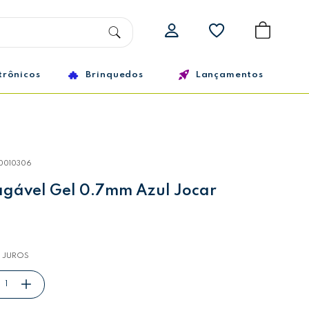
trônicos
Brinquedos
Lançamentos
10010306
gável Gel 0.7mm Azul Jocar
 JUROS