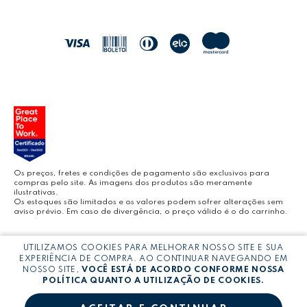
POLÍTICA DE ENTREGA
LEO&LEO
JOCAR OFFICE
LEOARTE
YOUTUBE LEONORA
Os preços, fretes e condições de pagamento são exclusivos para
compras pelo site. As imagens dos produtos são meramente
ilustrativas.
Os estoques são limitados e os valores podem sofrer alterações sem
aviso prévio. Em caso de divergência, o preço válido é o do carrinho.
BLOG LEONORA
Copyright © LEONORA COMERCIO INTERNACIONAL LTDA -
CNPJ:
UTILIZAMOS COOKIES PARA MELHORAR NOSSO SITE E SUA
03.064.692/0005-53
EXPERIÊNCIA DE COMPRA. AO CONTINUAR NAVEGANDO EM
NOSSO SITE,
VOCÊ ESTÁ DE ACORDO CONFORME NOSSA
POLÍTICA QUANTO A UTILIZAÇÃO DE COOKIES.