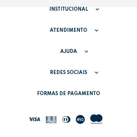
INSTITUCIONAL
QUEM SOMOS
ATENDIMENTO
TERMOS DE USO
SAC - SAC@GRUPOLEONORA.COM.BR
FAQ
AJUDA
FALE CONOSCO
PAGAMENTO
MINHA CONTA
REDES SOCIAIS
POLÍTICA DE PRIVACIDADE
MEUS PEDIDOS
LEONORA SHOP
POLÍTICA DE TROCAS
FORMAS DE PAGAMENTO
POLÍTICA DE ENTREGA
LEO&LEO
JOCAR OFFICE