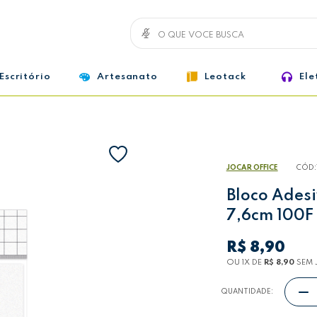
Escritório
Artesanato
Leotack
Ele
JOCAR OFFICE
CÓD:
Bloco Adesi
7,6cm 100F 
R$ 8,90
OU 1
X
DE
R$ 8,90
SEM 
QUANTIDADE: