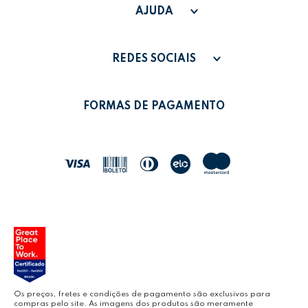
SAC - SAC@GRUPOLEONORA.COM.BR
FAQ
AJUDA
FALE CONOSCO
PAGAMENTO
MINHA CONTA
REDES SOCIAIS
POLÍTICA DE PRIVACIDADE
MEUS PEDIDOS
LEONORA SHOP
POLÍTICA DE TROCAS
FORMAS DE PAGAMENTO
POLÍTICA DE ENTREGA
LEO&LEO
JOCAR OFFICE
LEOARTE
YOUTUBE LEONORA
Os preços, fretes e condições de pagamento são exclusivos para
compras pelo site. As imagens dos produtos são meramente