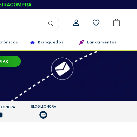
EIRACOMPRA
trônicos
Brinquedos
Lançamentos
VIAR
BLOG LEONORA
 LEONORA