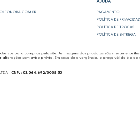
AJUDA
POLEONORA.COM.BR
PAGAMENTO
POLÍTICA DE PRIVACIDA
POLÍTICA DE TROCAS
POLÍTICA DE ENTREGA
lusivos para compras pelo site. As imagens dos produtos são meramente ilust
r alterações sem aviso prévio. Em caso de divergência, o preço válido é o do 
LTDA -
CNPJ: 03.064.692/0005-53