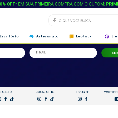
0% OFF*
EM SUA PRIMEIRA COMPRA COM O CUPOM:
PRIM
RECEBA NOSSAS
OFERTAS,
Escritório
Artesanato
Leotack
Ele
LANÇAMENTOS E PROMOÇÕES!
EN
LEO&LEO
JOCAR OFFICE
LEOARTE
YOUTUBE