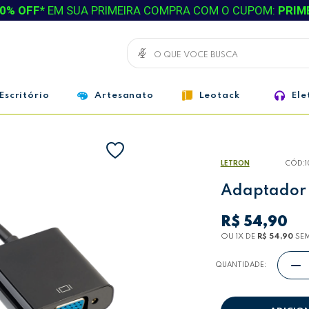
0% OFF*
EM SUA PRIMEIRA COMPRA COM O CUPOM:
PRIM
Escritório
Artesanato
Leotack
Ele
LETRON
CÓD:
Adaptador 
R$ 54,90
OU 1
X
DE
R$ 54,90
SEM
QUANTIDADE: