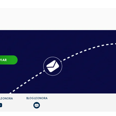
VIAR
BLOG LEONORA
 LEONORA