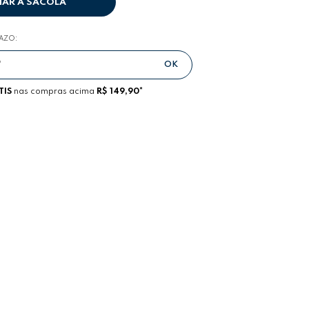
NAR A SACOLA
RAZO:
TIS
nas compras acima
R$ 149,90*