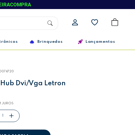
EIRACOMPRA
trônicos
Brinquedos
Lançamentos
10074720
Hub Dvi/Vga Letron
 JUROS