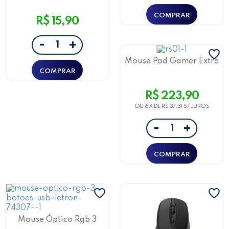
R$ 15,90
-
+
Mouse Pad Gamer Extra
Grande Letron - Rgb
Preto Usb 80X30 Cm Rs-
01
R$ 223,90
OU 6X DE
R$ 37,31
-
+
Mouse Óptico Rgb 3
Botões C/ 1000 Dpi Usb