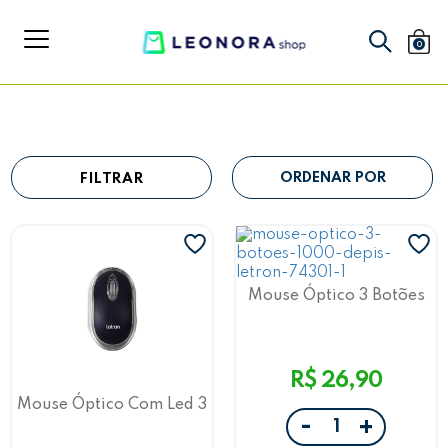
0
FILTRAR
Mouse Óptico 3 Botões
Com 1000 Dpis/ X-Black
Letron
R$ 26,90
Mouse Óptico Com Led 3
Botões E 800Dpi, Usb
-
+
Preto 1601 Letron