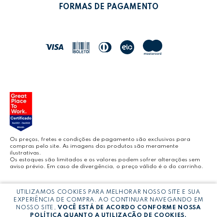
POLÍTICA DE TROCAS
FORMAS DE PAGAMENTO
POLÍTICA DE ENTREGA
LEO&LEO
JOCAR OFFICE
LEOARTE
YOUTUBE LEONORA
Os preços, fretes e condições de pagamento são exclusivos para
compras pelo site. As imagens dos produtos são meramente
ilustrativas.
Os estoques são limitados e os valores podem sofrer alterações sem
aviso prévio. Em caso de divergência, o preço válido é o do carrinho.
BLOG LEONORA
Copyright © LEONORA COMERCIO INTERNACIONAL LTDA -
CNPJ:
UTILIZAMOS COOKIES PARA MELHORAR NOSSO SITE E SUA
03.064.692/0005-53
EXPERIÊNCIA DE COMPRA. AO CONTINUAR NAVEGANDO EM
NOSSO SITE,
VOCÊ ESTÁ DE ACORDO CONFORME NOSSA
POLÍTICA QUANTO A UTILIZAÇÃO DE COOKIES.