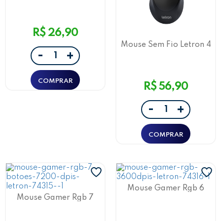
M1603B Letron
R$ 26,90
Mouse Sem Fio Letron 4
-
Botões, 1600 Dpi Color
+
High Preto
R$ 56,90
-
+
Mouse Gamer Rgb 6
Botões 4 Switches Até
Mouse Gamer Rgb 7
3600 Dpi Izi 1627 Letron
Botões/ 4 Switches Até
7200 Dpi Black Iron 1622