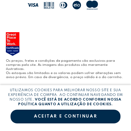
JOCAR OFFICE
LEOARTE
YOUTUBE LEONORA
Os preços, fretes e condições de pagamento são exclusivos para
compras pelo site. As imagens dos produtos são meramente
ilustrativas.
Os estoques são limitados e os valores podem sofrer alterações sem
aviso prévio. Em caso de divergência, o preço válido é o do carrinho.
BLOG LEONORA
UTILIZAMOS COOKIES PARA MELHORAR NOSSO SITE E SUA
Copyright © LEONORA COMERCIO INTERNACIONAL LTDA -
CNPJ:
EXPERIÊNCIA DE COMPRA. AO CONTINUAR NAVEGANDO EM
03.064.692/0005-53
NOSSO SITE,
VOCÊ ESTÁ DE ACORDO CONFORME NOSSA
POLÍTICA QUANTO A UTILIZAÇÃO DE COOKIES.
ACEITAR E CONTINUAR