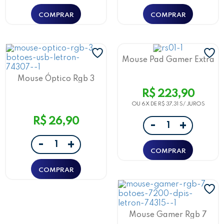
Mouse Pad Gamer Extra
Grande Letron - Rgb
Preto Usb 80X30 Cm Rs-
Mouse Óptico Rgb 3
01
Botões C/ 1000 Dpi Usb
R$ 223,90
M1603B Letron
OU 6X DE
R$ 37,31
R$ 26,90
-
+
-
+
Mouse Gamer Rgb 7
Botões/ 4 Switches Até