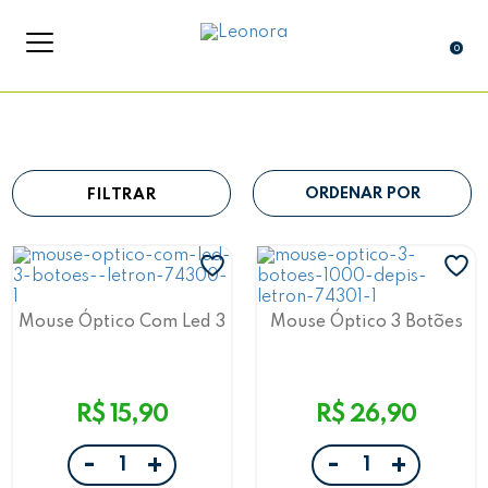
0
FILTRAR
Mouse Óptico Com Led 3
Mouse Óptico 3 Botões
Botões E 800Dpi, Usb
Com 1000 Dpis/ X-Black
Preto 1601 Letron
Letron
R$ 15,90
R$ 26,90
-
-
+
+