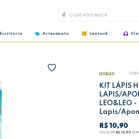
Escritório
Artesanato
Leotack
Ele
LEO&LEO
CÓD:
KIT LÁPIS 
LAPIS/APO
LEO&LEO - K
Lapis/Apon
R$ 10,90
OU 1
X
DE
R$ 10,90
SEM