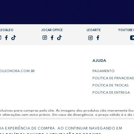
LEO&LEO
JOCAR OFFICE
LEOARTE
YOUTUBE
AJUDA
POLEONORA.COM.BR
PAGAMENTO
POLÍTICA DE PRIVACIDA
POLÍTICA DE TROCAS
POLÍTICA DE ENTREGA
lusivos para compras pelo site. As imagens dos produtos são meramente ilust
r alterações sem aviso prévio. Em caso de divergência, o preço válido é o do 
SUA EXPERIÊNCIA DE COMPRA. AO CONTINUAR NAVEGANDO EM
LTDA -
CNPJ: 03.064.692/0005-53