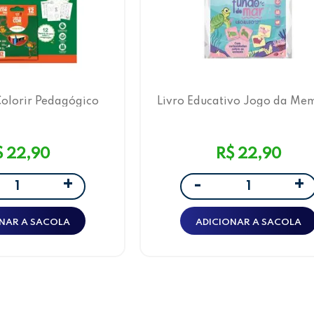
Colorir Pedagógico
Livro Educativo Jogo da Me
as Leo&Leo
Fundo do Mar Leo&Leo
$ 22,90
R$ 22,90
+
+
-
NAR A SACOLA
ADICIONAR A SACOLA