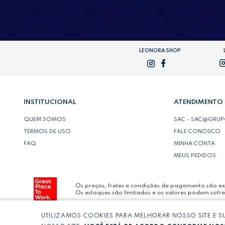
LEONORA SHOP
INSTITUCIONAL
ATENDIMENTO
QUEM SOMOS
SAC - SAC@GRU
TERMOS DE USO
FALE CONOSCO
FAQ
MINHA CONTA
MEUS PEDIDOS
Os preços, fretes e condições de pagamento são exc
Os estoques são limitados e os valores podem sofre
UTILIZAMOS COOKIES PARA MELHORAR NOSSO SITE E 
Copyright © LEONORA COMERCIO INTERNACIONAL 