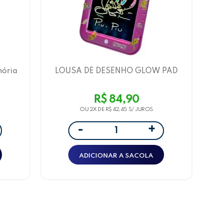
mória
LOUSA DE DESENHO GLOW PAD
LOONEY TUNES PIU-PIU - LETRON
R$ 84,90
OU 2X DE
R$ 42,45
+
-
ADICIONAR A SACOLA